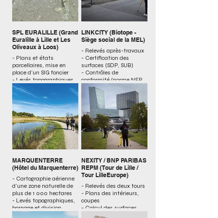
SPL EURALILLE (Grand
LINKCITY (Biotope -
Euralille à Lille et Les
Siège social de la MEL)
Oliveaux à Loos)
- Relevés après-travaux
- Plans et états
- Certification des
parcellaires, mise en
surfaces (SDP, SUB)
place d’un SIG foncier
- Contrôles de
- Levés topographiques
conformité (norme NFP
et des réseaux
91-120, non IGH,
- Bornages, divisions
volumétrie)
parcellaires, plans de
vente
MARQUENTERRE
NEXITY / BNP PARIBAS
(Hôtel du Marquenterre)
REPM (Tour de Lille /
Tour LilleEurope)
- Cartographie aérienne
d’une zone naturelle de
- Relevés des deux tours
plus de 1 000 hectares
- Plans des intérieurs,
- Levés topographiques,
coupes
bornage et division
- Calcul des surfaces
- Implantation du projet
- Décompte des places