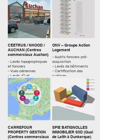
d’hôtel
de stationnement
- Attestation d’emprise
de l’immeuble dans la
volumétrie
CEETRUS / NHOOD /
ONV – Groupe Action
AUCHAN (Centres
Logement
commerciaux Auchan)
- Audits fonciers pré-
- Levés topographiques
acquisition
et fonciers
- Levés de bâtiments
- Vues aériennes
- Certification des
- Levés 3D et
surfaces
modélisation BIM
- Mise en copropriété de
- Plans des intérieurs et
près de 500 logements
surfaces
par an
- Audits juridiques et
fonciers des sites
- Étude de servitudes
CARREFOUR
SPIE BATIGNOLLES
PROPERTY GESTION
IMMOBILIER S3D (Quai
(Centres commerciaux
de Leith à Dunkerque)