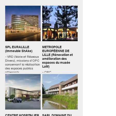
SPL EURALILLE
METROPOLE
(Immeuble ShAke)
EUROPÉENNE DE
LILLE (Rénovation et
- VRD (Voirie et Réseaux
amélioration des
Divers), missions d’OPC
espaces du musée
concernant la réalisation
LaM)
des espaces publics
attenants
- OPC
(Ordonnancement,
Pilotage et Coordination)
CENTRE HOSPITALIER
SARL DOMAINE DU