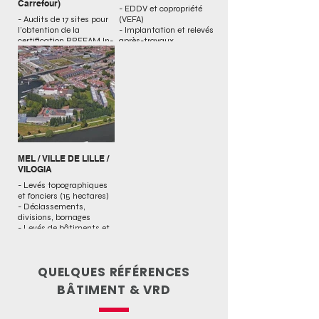
Carrefour)
- EDDV et copropriété
- Audits de 17 sites pour
(VEFA)
l’obtention de la
- Implantation et relevés
certification BREEAM In-
après-travaux
Use relative à la
- Certification des
performance
surfaces (SDP, SUB)
environnementale d’un
- Contrôles de
bâtiment en exploitation
conformité (norme NFP
91-120, volumétrie)
MEL / VILLE DE LILLE /
VILOGIA
- Levés topographiques
et fonciers (15 hectares)
- Déclassements,
divisions, bornages
- Levés de bâtiments et
surfaces
QUELQUES RÉFÉRENCES
BÂTIMENT & VRD