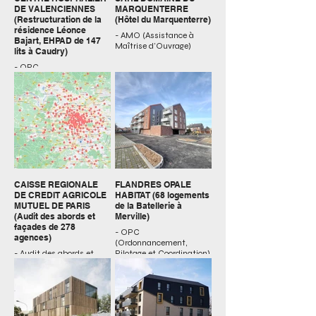
DE VALENCIENNES
MARQUENTERRE
(Restructuration de la
(Hôtel du Marquenterre)
résidence Léonce
- AMO (Assistance à
Bajart, EHPAD de 147
Maîtrise d’Ouvrage)
lits à Caudry)
- OPC
(Ordonnancement,
pilotage et coordination)
de 1 000 hectares
CAISSE REGIONALE
FLANDRES OPALE
DE CREDIT AGRICOLE
HABITAT (68 logements
MUTUEL DE PARIS
de la Batellerie à
(Audit des abords et
Merville)
façades de 278
- OPC
agences)
(Ordonnancement,
- Audit des abords et
Pilotage et Coordination)
façades
- Économie de la
construction