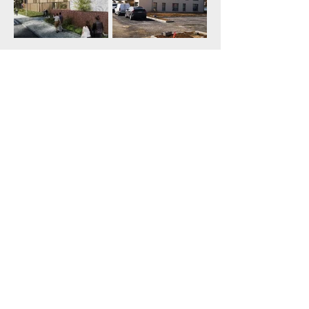
LILLE METROPOLE
GROUPE PIERREVAL
HABITAT (Construction
(Construction de 72
de 27 logements
logements à Neuville-
collectifs à Hellemmes)
Saint-Remy)
- Économie de la
- Maîtrise d’œuvre
construction
complète
- BET fluides
IMMO
MOUSQUETAIRES
(MOE conception
abords du magasin
Kiabi Bernay)
- Maîtrise d’œuvre VRD